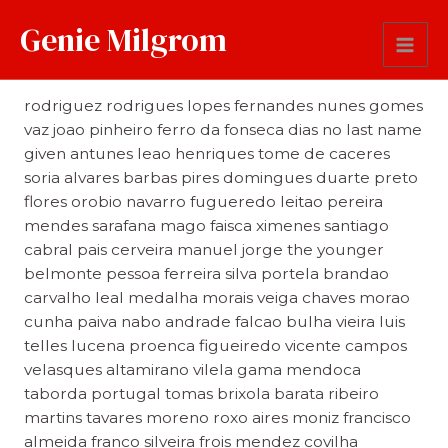
Genie Milgrom
Last Name
rodriguez rodrigues lopes fernandes nunes gomes
vaz joao pinheiro ferro da fonseca dias no last name
given antunes leao henriques tome de caceres
soria alvares barbas pires domingues duarte preto
flores orobio navarro fugueredo leitao pereira
mendes sarafana mago faisca ximenes santiago
cabral pais cerveira manuel jorge the younger
belmonte pessoa ferreira silva portela brandao
carvalho leal medalha morais veiga chaves morao
cunha paiva nabo andrade falcao bulha vieira luis
telles lucena proenca figueiredo vicente campos
velasques altamirano vilela gama mendoca
taborda portugal tomas brixola barata ribeiro
martins tavares moreno roxo aires moniz francisco
almeida franco silveira frois mendez covilha