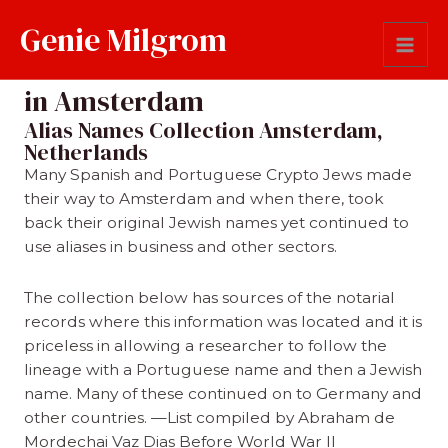
Skip
Genie Milgrom
to
Netherlands-Alias Names used
content
Mai
in Amsterdam
Men
Alias Names Collection Amsterdam,
Netherlands
Many Spanish and Portuguese Crypto Jews made
their way to Amsterdam and when there, took
back their original Jewish names yet continued to
use aliases in business and other sectors.
The collection below has sources of the notarial
records where this information was located and it is
priceless in allowing a researcher to follow the
lineage with a Portuguese name and then a Jewish
name. Many of these continued on to Germany and
other countries. —List compiled by Abraham de
Mordechai Vaz Dias Before World War II