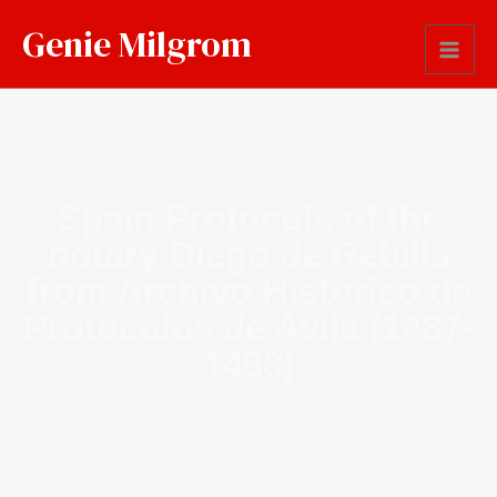
Genie Milgrom
Spain Protocols of the
notary Diego de Rebilla
from Archivo Histórico de
Protocolos de Avila (1487-
1488)