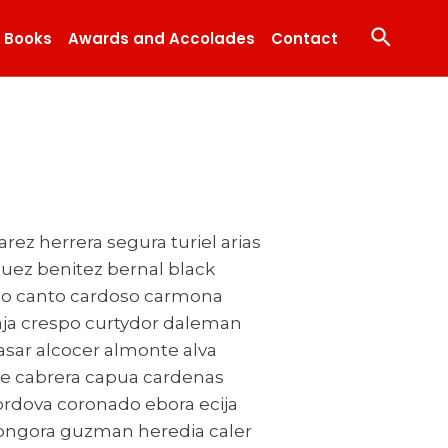
Search
Books
Awards and Accolades
Contact
rez herrera segura turiel arias
quez benitez bernal black
rio canto cardoso carmona
aja crespo curtydor daleman
casar alcocer almonte alva
te cabrera capua cardenas
cordova coronado ebora ecija
n gongora guzman heredia caler