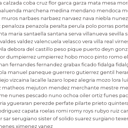
ada calzada coba cruz flor garca garza mata mesa mora
l maluenda marchena medina mendano mendoca 
muros narbaes narbaez narvaez nava niebla nunez 
penaloza penazola peralta perula polo porras portes
a maria santaella santana serva villanueva sevilla sol
 valdes valdez valencuela velasco vera villa real virn
ila debora del castillo peso pique puerto deyn gonz
or dumpierrez umpierrez hobo moco pinto romo e
nan fernandes fernandez grabax ficado fidalga fidal
ebla manuel paneque guerrero gutierrez gentil he
ejo vizcaina lacalle lazaro lopez alegria mozo lora 
z matheos mejuton mendez merchante mestre me
me nunes pescado nuno ochoa oiler ortiz funes pa
ria ygueraran perezde perfate pilarte prieto quinte
rodriguez capata roelas romi romy roys rubyo ruiz ca
ar serugiano sister of solido suarez surgiano texera
imenes ximenez yanez