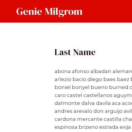
Skip
Genie Milgrom
to
content
Last Name
abona afonso albadan aleman de
arlezio bacio diego baes baez
boniel bonyel bueno burned c
caro castel castellanos aguym
dalmonte dalva davila aca acoc
andres arevalo don arguijo av
cardona mercante castilla cha
espinosa brizeno estrada exija