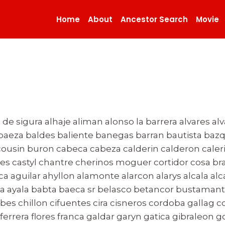
Home
About
Ancestor Search
Movie
 sigura alhaje aliman alonso la barrera alvares alva
 baeza baldes baliente banegas barran bautista baz
ousin buron cabeca cabeza calderin calderon cale
es castyl chantre cherinos moguer cortidor cosa br
a aguilar ahyllon alamonte alarcon alarys alcala al
ila ayala babta baeca sr belasco betancor bustaman
bes chillon cifuentes cira cisneros cordoba gallag 
 ferrera flores franca galdar garyn gatica gibraleo