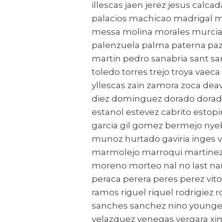
illescas jaen jerez jesus calc
palacios machicao madriga
messa molina morales murcia 
palenzuela palma paterna paz 
martin pedro sanabria sant sant
toledo torres trejo troya vaeca
yllescas zain zamora zoca deav
diez dominguez dorado dorad
estanol estevez cabrito estopi
garcia gil gomez bermejo ny
munoz hurtado gaviria inges vi
marmolejo marroqui martine
moreno morteo nal no last na
peraca perera peres perez vito
ramos riguel riquel rodrigiez 
sanches sanchez nino younger s
velazquez venegas vergara x