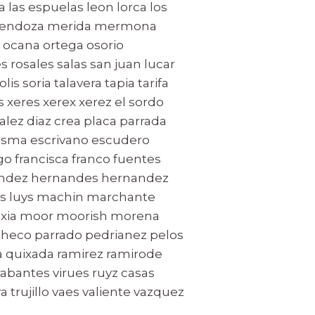
 las espuelas leon lorca los
mendoza merida mermona
ocana ortega osorio
 rosales salas san juan lucar
is soria talavera tapia tarifa
es xeres xerex xerez el sordo
alez diaz crea placa parrada
lsma escrivano escudero
go francisca franco fuentes
randez hernandes hernandez
luis luys machin marchante
xia moor moorish morena
checo parrado pedrianez pelos
ra quixada ramirez ramirode
rabantes virues ruyz casas
 trujillo vaes valiente vazquez